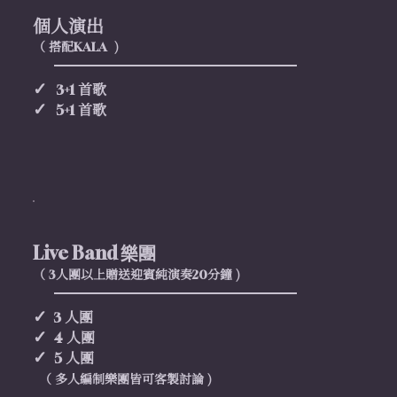
個人演出
（ 搭配
)
KALA
✓
首歌
3+1
✓
首歌
5+1
Live Band 樂團
（
人團以上贈送迎賓純演奏
分鐘
)
3
20
✓
人團
3
✓
人團
4
✓
人團
5
（
多人編制樂團皆可客製討論 )