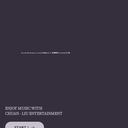
You Are The Reason | Cover by
韋喆
Keril ft.
婚禮樂團
Live Band
四人團
ENJOY MUSIC WITH
CHUAN - LIU ENTERTAINMENT
START !