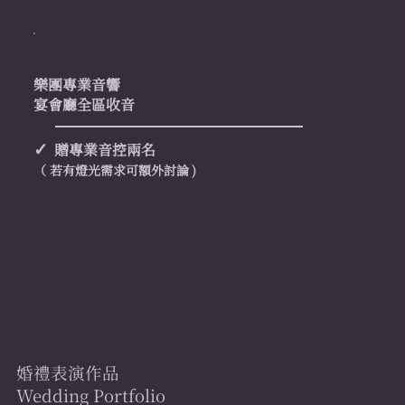
樂團專業音響
宴會廳全區收音
✓
贈專業音控兩名
（ 若有燈光需求可額外討論
)
婚禮表演作品
尾牙/活動演出作品
Year-end Party / Activity Portfolio
Wedding Portfolio