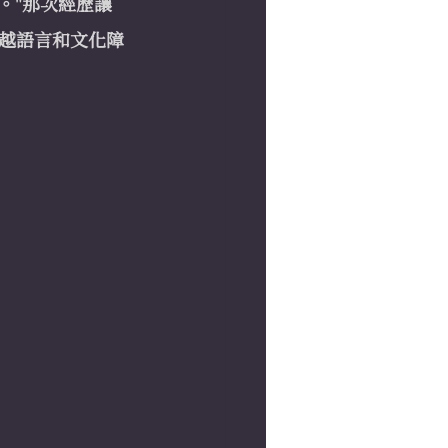
。"那次經歷讓
越語言和文化障