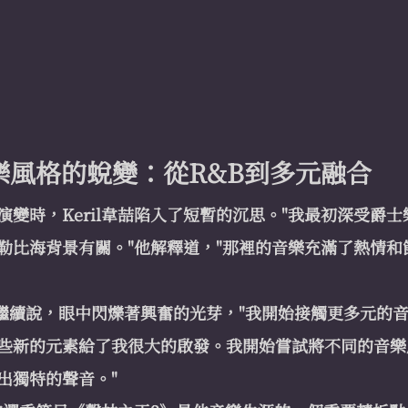
喆音樂風格的蛻變：從R&B到多元融合
變時，Keril韋喆陷入了短暫的沉思。"我最初深受爵士
勒比海背景有關。"他解釋道，"那裡的音樂充滿了熱情和
他繼續說，眼中閃爍著興奮的光芽，"我開始接觸更多元的
些新的元素給了我很大的啟發。我開始嘗試將不同的音樂
出獨特的聲音。"