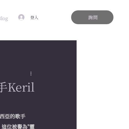
詢問
登入
Blog
eril
西亞的歌手
。這位被譽為"靈