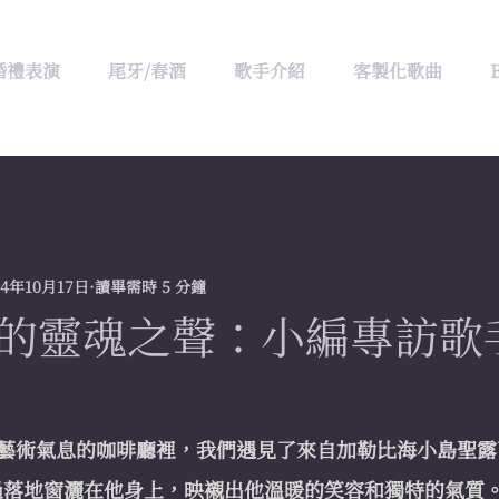
婚禮表演
尾牙/春酒
歌手介紹
客製化歌曲
24年10月17日
讀畢需時 5 分鐘
的靈魂之聲：小編專訪歌手K
藝術氣息的咖啡廳裡，我們遇見了來自加勒比海小島聖露
光透過落地窗灑在他身上，映襯出他溫暖的笑容和獨特的氣質