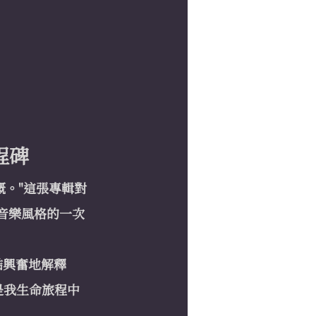
里程碑
感慨。"這張專輯對
音樂風格的一次
喆興奮地解釋
是我生命旅程中