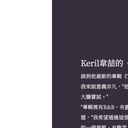
Keril韋喆的
談到他最新的專輯《Th
我來說意義非凡，"
大膽嘗試。"
"專輯裡有R&B，有
道，"我希望通過這
的一個章節，有歡笑