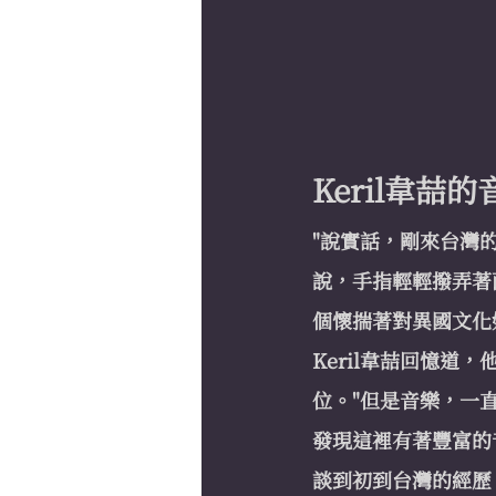
Keril韋
"說實話，剛來台灣
說，手指輕輕撥弄著
個懷揣著對異國文化
Keril韋喆回憶
位。"但是音樂，一
發現這裡有著豐富的
談到初到台灣的經歷