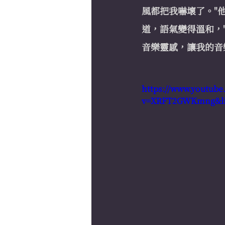
風都把我嚇壞了。"
道，語氣變得溫和，
音樂靈感，讓我的音
https://www.youtub
v=XRFT2GWKmng&li