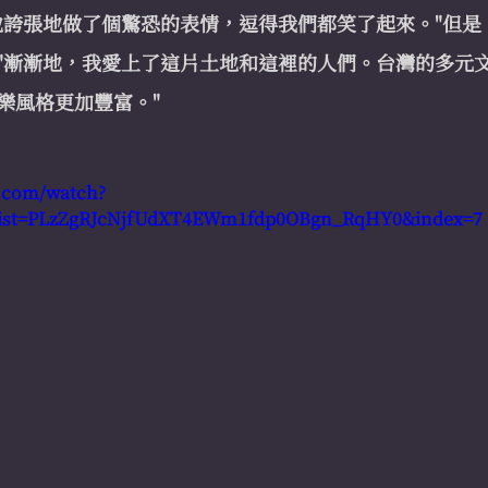
他誇張地做了個驚恐的表情，逗得我們都笑了起來。"但是
"漸漸地，我愛上了這片土地和這裡的人們。台灣的多元
樂風格更加豐富。"
e.com/watch?
st=PLzZgRJcNjfUdXT4EWm1fdp0OBgn_RqHY0&index=7