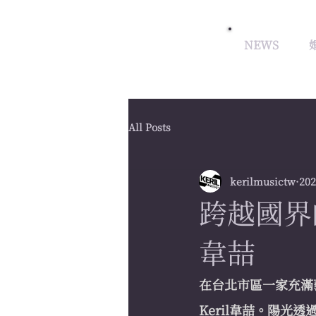
NEWS
All Posts
kerilmusictw
20
跨越國界
韋喆
在台北市區一家充滿
Keril韋喆。陽