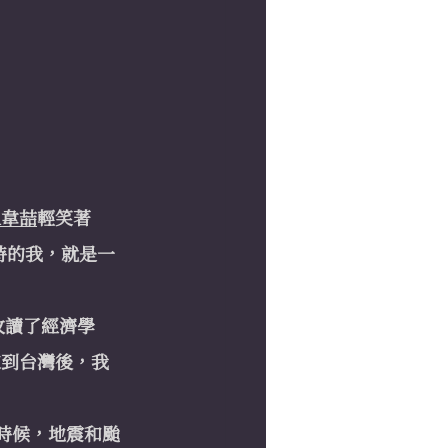
il韋喆
輕笑著
時的我，就是一
攻讀了經濟學
來到台灣後，我
的時候，地震和颱