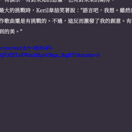
最大的挑戰時，Keril韋喆笑著說："語言吧，我想。雖
作歌曲還是有挑戰的。不過，這反而激發了我的創意。有
到的美。"
e.com/watch?v=RSFokV-
cNjfUdXT4EWm1fdp0OBgn_RqHY0&index=5